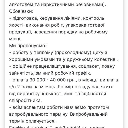
алкоголем та наркотичними речовинами).
Обов'язки:
- підготовка, керування лініями, контроль
якості, виконання робіт, упаковка готової
продукції, наведення порядку на робочому
місці.
Ми пропонуємо:
- роботу у теплому (прохолодному) цеху з
хорошими умовами та у дружньому колективі.
- офіційне працевлаштування, соцпакет, повну
зайнятість, змінний робочий графік.
- оплата 30 000 - 40 000 грн., в місяць, виплата
з/п 2 рази на місяць. Розмір окладу залежить
від виробітку, кількості змін та здібностей
співробітника.
- всім аспектам роботи навчаємо протягом
випробувального терміну. Випробувальний
термін оплачується.
Графік: 4-х зміни: 2 дні/2 ночі/4 дні вдома.