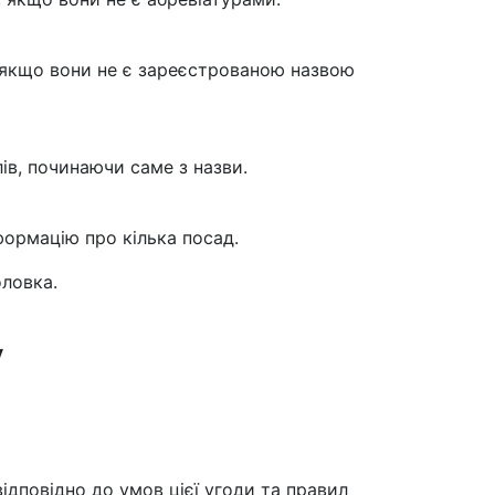
, якщо вони не є зареєстрованою назвою
ів, починаючи саме з назви.
ормацію про кілька посад.
оловка.
у
дповідно до умов цієї угоди та правил