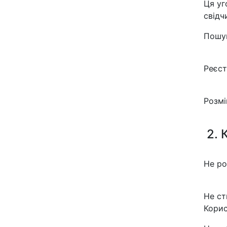
Ця уг
свідч
Пошук
Реєст
Розмі
2. 
Не ро
Не ст
Корис