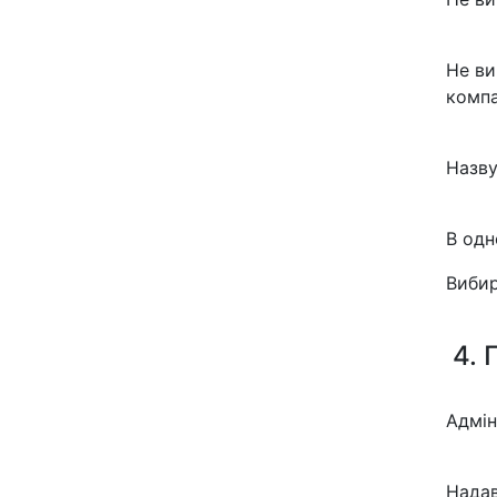
Не ви
компа
Назву
В одн
Вибир
4. 
Адмін
Надав