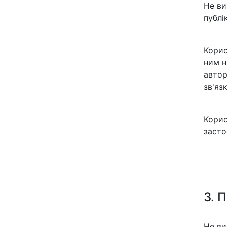
Не ви
публі
Корис
ним н
автор
зв'яз
Корис
засто
3. 
Не ви