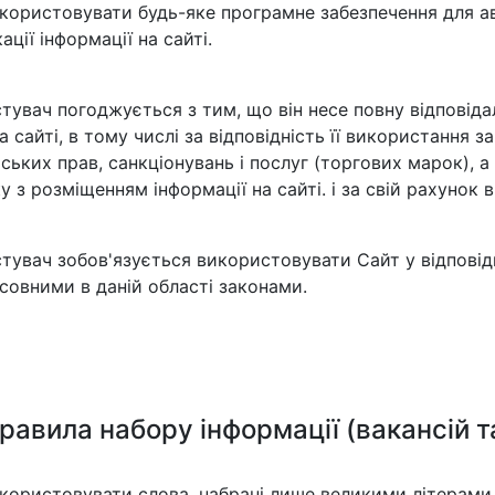
користовувати будь-яке програмне забезпечення для а
кації інформації на сайті.
тувач погоджується з тим, що він несе повну відповід
а сайті, в тому числі за відповідність її використання
ських прав, санкціонувань і послуг (торгових марок), а
ку з розміщенням інформації на сайті. і за свій рахунок 
тувач зобов'язується використовувати Сайт у відповід
совними в даній області законами.
Правила набору інформації (вакансій 
користовувати слова, набрані лише великими літерами,