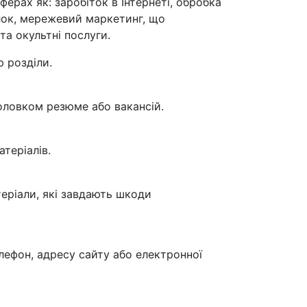
ерах як: заробіток в Інтернеті, обробка
лок, мережевий маркетинг, що
та окультні послуги.
ю розділи.
головком резюме або вакансій.
теріалів.
теріали, які завдають шкоди
лефон, адресу сайту або електронної