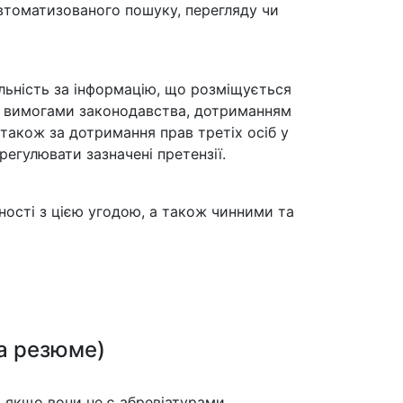
втоматизованого пошуку, перегляду чи
альність за інформацію, що розміщується
 за вимогами законодавства, дотриманням
 також за дотримання прав третіх осіб у
врегулювати зазначені претензії.
ності з цією угодою, а також чинними та
та резюме)
 якщо вони не є абревіатурами.