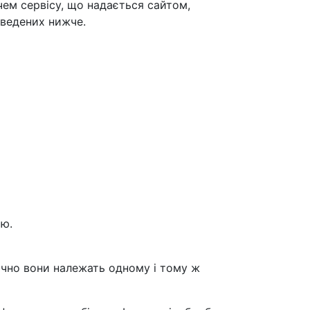
ем сервісу, що надається сайтом,
аведених нижче.
ію.
ично вони належать одному і тому ж