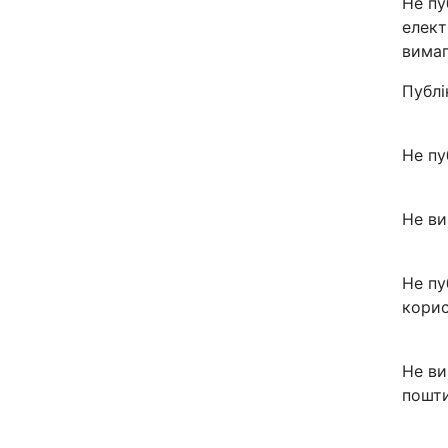
Не пу
елект
вимаг
Публі
Не пу
Не ви
Не пу
корис
Не ви
пошти