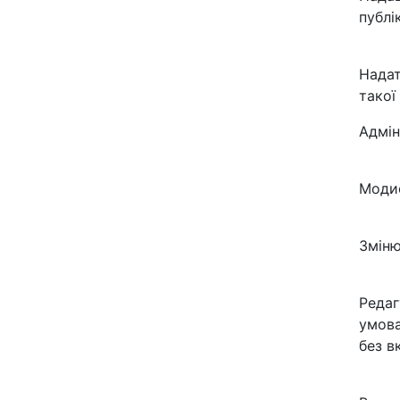
публі
Надат
такої
Адмін
Модиф
Зміню
Редаг
умова
без в