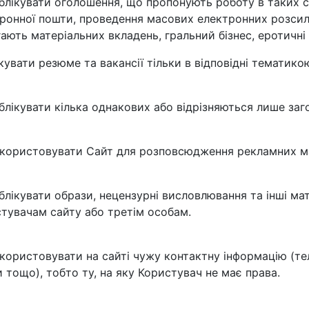
блікувати оголошення, що пропонують роботу в таких сф
ронної пошти, проведення масових електронних розси
ають матеріальних вкладень, гральний бізнес, еротичні 
кувати резюме та вакансії тільки в відповідні тематико
блікувати кілька однакових або відрізняються лише за
користовувати Сайт для розповсюдження рекламних ма
блікувати образи, нецензурні висловлювання та інші ма
тувачам сайту або третім особам.
користовувати на сайті чужу контактну інформацію (те
 тощо), тобто ту, на яку Користувач не має права.