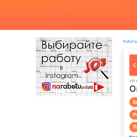
Робота
С
VIP 
О
Б
Р
П
Ком