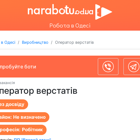
Робота в Одесі
 в Одесі
Виробництво
Оператор верстатів
пробуйте боти
вакансія
ператор верстатів
ез досвіду
айон: Не визначено
рофесія: Робітник
панiя:
ПП "Второй этаж"