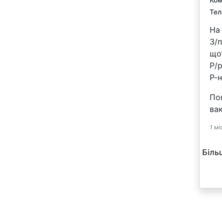
Тел
На
З/п
що
Р/р
Р-
По
вак
1 мі
Біль