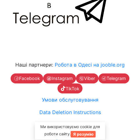
Наші партнери:
Робота в Одесі на jooble.org
Facebook
Instagram
Viber
Telegram
TikTok
Умови обслуговування
Data Deletion Instructions
Зв'яжіться з нами
Ми використовуємо cookie для
роботи сайту.
Я розумію
Вартість послуг