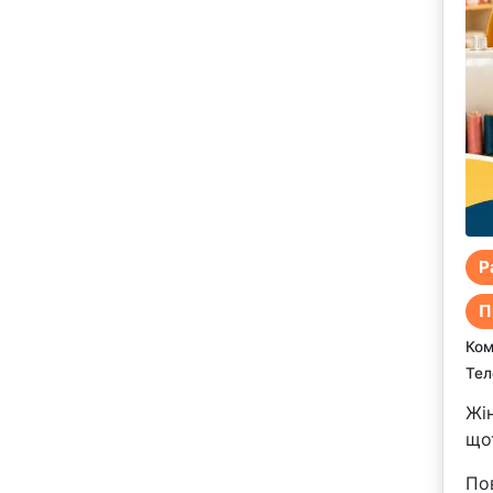
Р
П
Ком
Тел
Жі
що
По