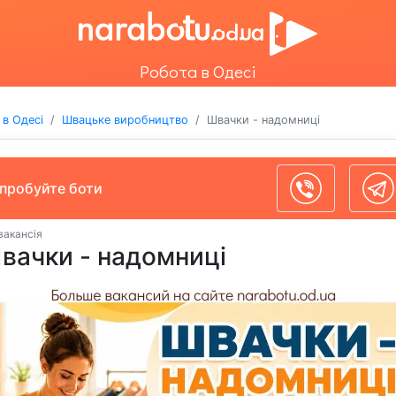
Робота в Одесі
 в Одесі
Швацьке виробництво
Швачки - надомниці
пробуйте боти
вакансія
вачки - надомниці