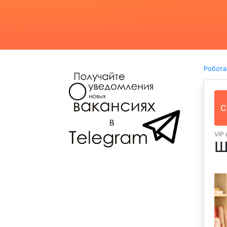
Робота
С
VIP 
Ш