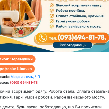
айон: Черемушки
рофесія: Швачка
панiя:
Мода и стиль, ЧП
ефон:
(093) 694-81-78
ночий асортимент одягу. Робота стала. Оплата стабільна
тижня. Гарні умови роботи. Район Іванівського мосту.
відомте, будь ласка, роботодавцю, що Ви прочитали