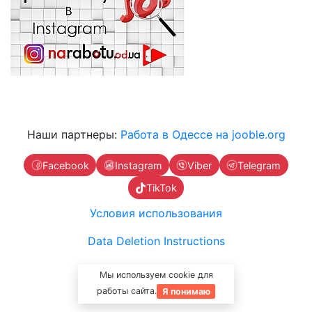
Наши партнеры:
Работа в Одессе на jooble.org
Facebook
Instagram
Viber
Telegram
TikTok
Условия использования
Data Deletion Instructions
Связаться с нами
Мы используем cookie для
работы сайта.
Я понимаю
Стоимость услуг