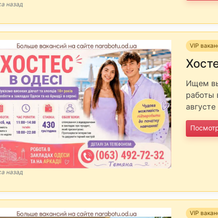
са назад
VIP вака
Хост
Ищем вы
работы 
августе 
Посмот
са назад
VIP вака