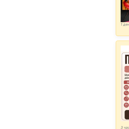
1 де
3 ча