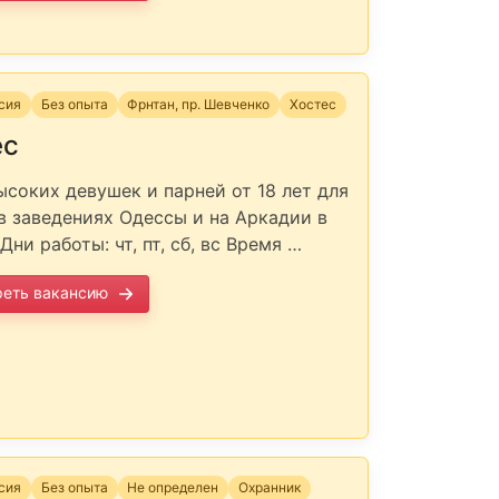
нсия
Без опыта
Фрнтан, пр. Шевченко
Хостес
ес
соких девушек и парней от 18 лет для
в заведениях Одессы и на Аркадии в
Дни работы: чт, пт, сб, вс Время …
реть вакансию
нсия
Без опыта
Не определен
Охранник