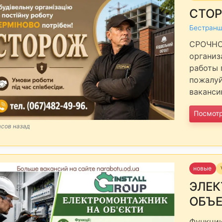
СТО
Бестранш
СРОЧНО 
организ
работы 
пожалуй
ваканси
Посмот
асов назад
новые
ЭЛЕ
ОБЪ
Функции