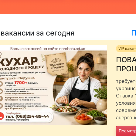
 вакансии за сегодня
П
VIP вака
ПОВА
ПРО
требует
украинс
Ставка 
условия
совреме
энергон
Посмот