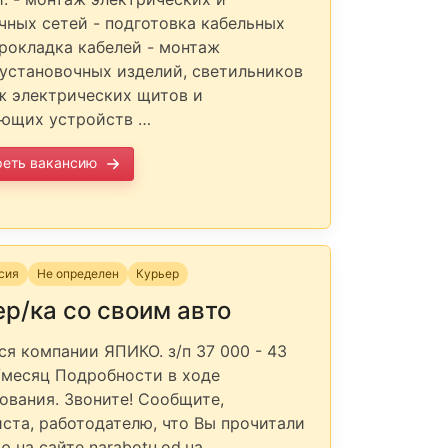
чных сетей - подготовка кабельных
прокладка кабелей - монтаж
установочных изделий, светильников
ж электрических щитов и
ющих устройств …
реть вакансию
нсия
Не определен
Курьер
р/ка со своим авто
ся компании ЯПИКО. з/п 37 000 - 43
/месяц Подробности в ходе
ования. Звоните! Сообщите,
ста, работодателю, что Вы прочитали
ю на сайте narabotu.od.ua