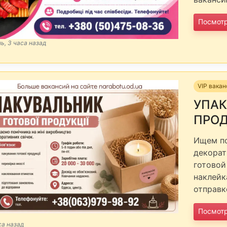
Посмот
нь, 3 часа назад
VIP вака
УПАК
ПРО
Ищем по
декорат
готовой
наклейк
отправк
Посмот
са назад