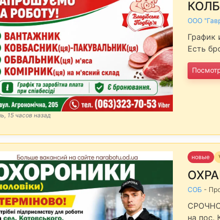
КОЛБ
ООО "Гав
График 
Есть бр
Посмот
нь, 15 часов назад
новые
ОХРА
СОБ
- Пр
СРОЧНО!
на пос.