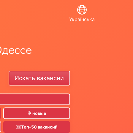
Українська
Одессе
новые
Топ-50 вакансий