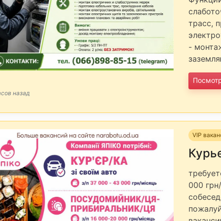
слабото
трасс, 
электро
- монта
заземля
Посмот
асов назад
VIP вака
Курье
требует
000 грн
собесед
пожалуй
ваканси