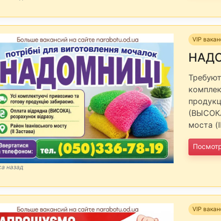
VIP вака
НАД
Требуют
комплек
продукц
(ВЫСОКА
моста (
Посмот
са назад
VIP вака