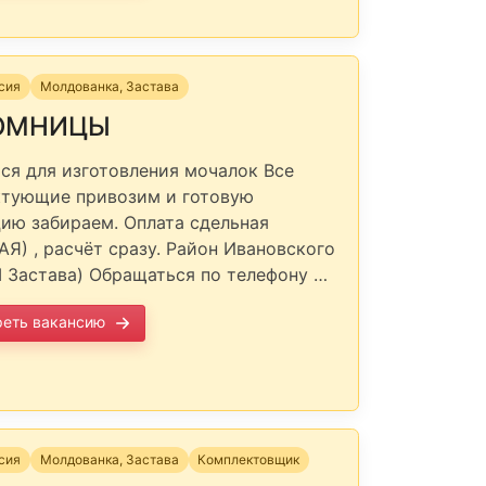
нсия
Молдованка, Застава
ОМНИЦЫ
ся для изготовления мочалок Все
тующие привозим и готовую
ию забираем. Оплата сдельная
Я) , расчёт сразу. Район Ивановского
II Застава) Обращаться по телефону …
реть вакансию
нсия
Молдованка, Застава
Комплектовщик