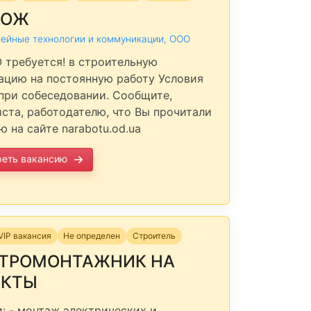
РОЖ
ейные технологии и коммуникации, ООО
требуется! в строительную
ацию на постоянную работу Условия
при собеседовании. Сообщите,
ста, работодателю, что Вы прочитали
ю на сайте narabotu.od.ua
реть вакансию
VIP вакансия
Не определен
Строитель
КТРОМОНТАЖНИК НА
ЕКТЫ
: - монтаж электрических и