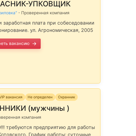
АСНИК-УПКОВЩИК
риловка"
- Проверенная компания
и заработная плата при собеседовании
онирование. ул. Агрономическая, 2005
реть вакансию
VIP вакансия
Не определен
Охранник
ННИКИ (мужчины )
оверенная компания
!! требуются предприятию для работы
 Котовского. График работы: суточные