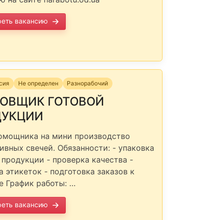
реть вакансию
нсия
Не определен
Разнорабочий
ОВЩИК ГОТОВОЙ
ДУКЦИИ
мощника на мини производство
ивных свечей. Обязанности: - упаковка
 продукции - проверка качества -
а этикеток - подготовка заказов к
е График работы: …
реть вакансию