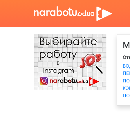
М
От
ВО
П
ПО
К
ПО