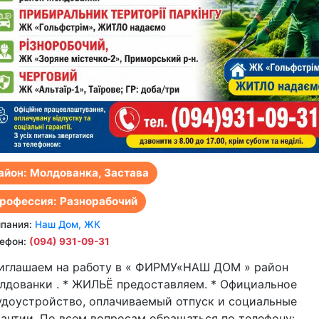
айон: Молдованка, Застава
рофессия: Разнорабочий
пания:
Наш Дом, ЖК
ефон:
(094) 931-09-31
иглашаем на работу в « ФИРМУ«НАШ ДОМ » район
лдованки . * ЖИЛЬЁ предоставляем. * Официальное
удоустройство, оплачиваемый отпуск и социальные
рантии. По всем вопросам обращаться по телефону: