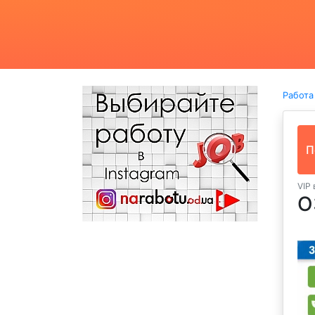
Работа
П
VIP
О