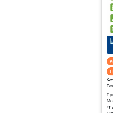
Р
П
Ком
Тел
Пр
Мо
тр
га