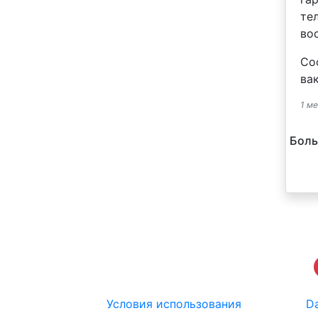
тел
во
Со
ва
1 ме
Боль
Условия использования
Da