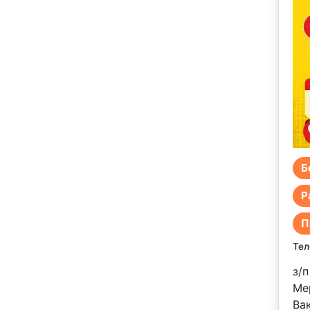
Б
Р
П
Тел
з/п
Ме
Вак