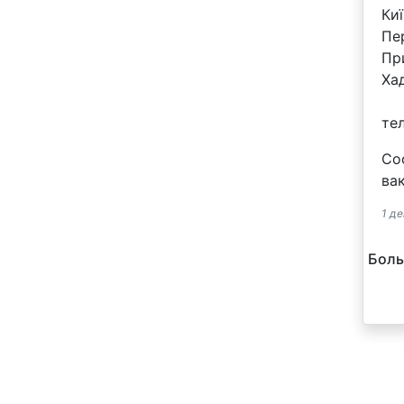
Киї
Пе
Пр
Ха
те
Со
ва
1 де
Боль