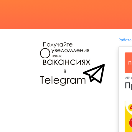
Работа
П
VIP
П