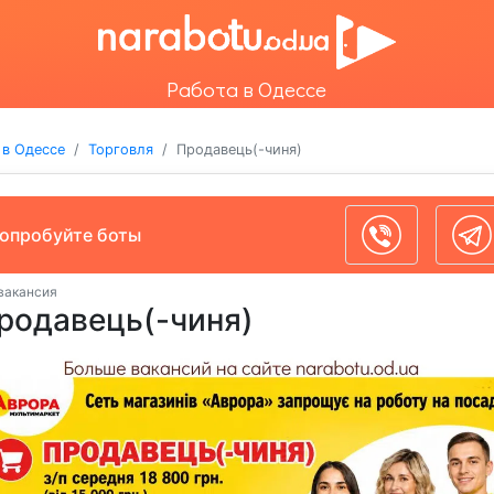
Работа в Одессе
 в Одессе
Торговля
Продавець(-чиня)
опробуйте боты
 вакансия
родавець(-чиня)