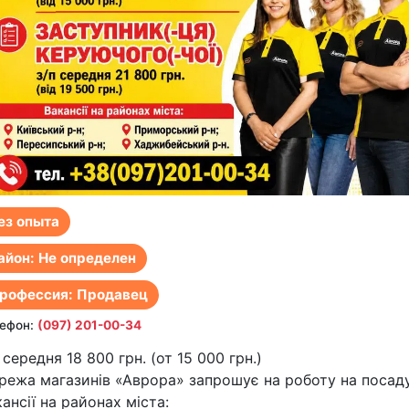
ез опыта
айон: Не определен
рофессия: Продавец
ефон:
(097) 201-00-34
 середня 18 800 грн. (от 15 000 грн.)
режа магазинів «Аврора» запрошує на роботу на посаду
ансії на районах міста: