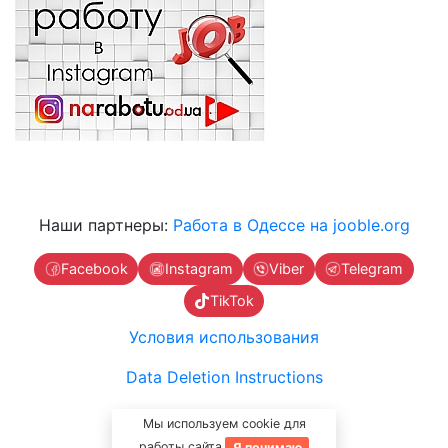
Наши партнеры:
Работа в Одессе на jooble.org
Facebook
Instagram
Viber
Telegram
TikTok
Условия использования
Data Deletion Instructions
Связаться с нами
Мы используем cookie для
работы сайта.
Я понимаю