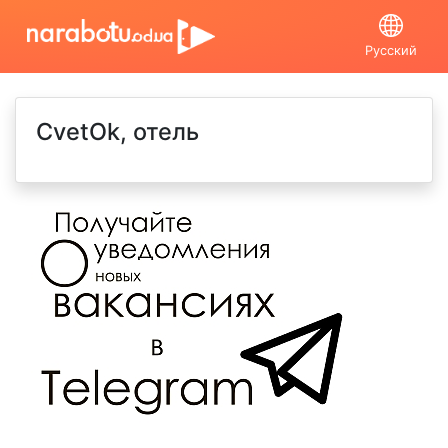
Русский
CvetOk, отель