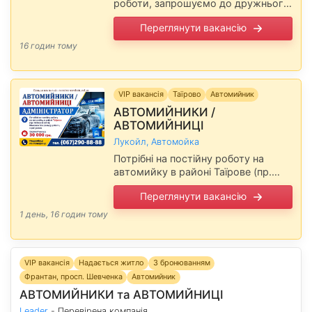
роботи, запрошуємо до дружнього
колективу. Район роботи Таїрове.
Переглянути вакансію
Робота постійна. Хороший
стабільний дохід. ЖИТЛО
16 годин тому
НАДАЄМО. Повідомте, будь ласка,
роботодавцю, що …
VIP вакансія
Таїрово
Автомийник
АВТОМИЙНИКИ /
АВТОМИЙНИЦІ
Лукойл, Автомойка
Потрібні на постійну роботу на
автомийку в районі Таїрове (пр.
Небесної сотні). Можливо без
Переглянути вакансію
досвіду роботи, гарні умови,
Зарплатня від 30 000 грн.
1 день, 16 годин тому
Подробиці по …
VIP вакансія
Надається житло
З бронюванням
Франтан, просп. Шевченка
Автомийник
АВТОМИЙНИКИ та АВТОМИЙНИЦІ
Leader
- Перевірена компанія