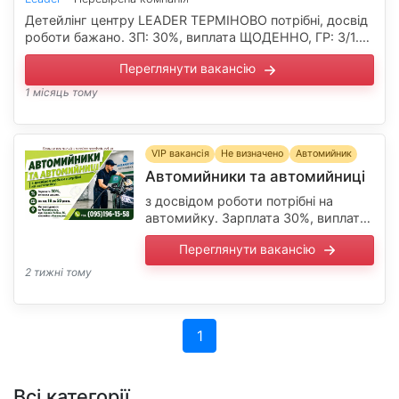
Детейлінг центру LEADER ТЕРМІНОВО потрібні, досвід
роботи бажано. ЗП: 30%, виплата ЩОДЕННО, ГР: 3/1.
Район Приморський. Можливе НАВЧАННЯ
Переглянути вакансію
БЕЗКОШТОВНО на полірувальника та поклейника
плівок. Надаємо …
1 місяць тому
VIP вакансія
Не визначено
Автомийник
Автомийники та автомийниці
з досвідом роботи потрібні на
автомийку. Зарплата 30%, виплата
щодня. Вік від 18 до 50 років. Ми
Переглянути вакансію
знаходимося на Черемушках, вул.
Іцхака Рабіна 26, автомийка …
2 тижні тому
(current)
1
Всі категорії