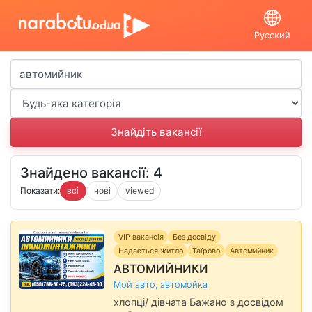
Русский
Знайдено вакансії: 4
Показати:
всі
нові
viewed
VIP вакансія
Без досвіду
Надається житло
Таїрово
Автомийник
АВТОМИЙНИКИ
Мой авто, автомойка
хлопці/ дівчата Бажано з досвідом