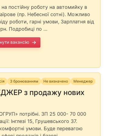
і на постійну роботу на автомийку в
аїрове (пр. Небесної сотні). Можливо
іду роботи, гарні умови, Зарплатня від
грн. Подробиці по …
нути вакансію
сія
З бронюванням
Не визначено
Менеджер
ДЖЕР з продажу нових
ОГРУП» потрібні. ЗП 25 000- 70 000
ації: Інглезі 15, Грушевського 37.
комфортні умови. Буде перевагою
 сфері продажів і базові …