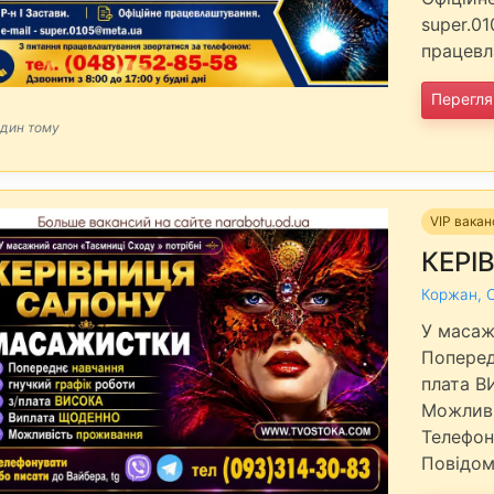
super.0
працевл
Перегля
один тому
VIP вакан
КЕРІ
Коржан, 
У масаж
Поперед
плата В
Можлив
Телефон
Повідом