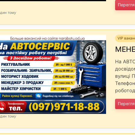
Перегля
один тому
VIP вакан
МЕНЕ
На АВТО
досвідо
вулиці П
Телефон
роботод
Перегля
один тому