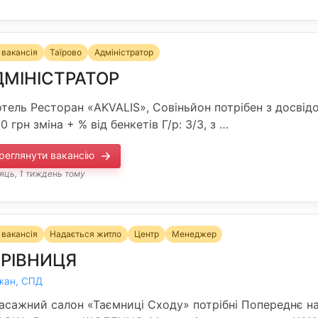
 вакансія
Таїрово
Адміністратор
ДМІНІСТРАТОР
отель Ресторан «AKVALIS», Совіньйон потрібен з досвідом
0 грн зміна + % від бенкетів Г/р: 3/3, з …
реглянути вакансію
сяць, 1 тиждень тому
 вакансія
Надається житло
Центр
Менеджер
ЕРІВНИЦЯ
жан, СПД
асажний салон «Таємниці Сходу» потрібні Попереднє нав