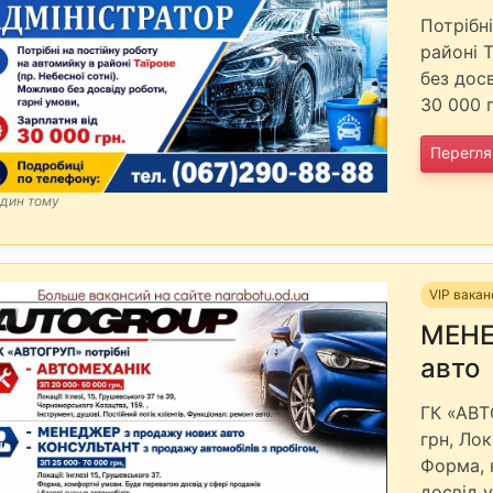
Потрібн
районі Т
без досв
30 000 
Перегля
один тому
VIP вакан
МЕНЕ
авто
ГК «АВТ
грн, Лок
Форма, 
досвід у