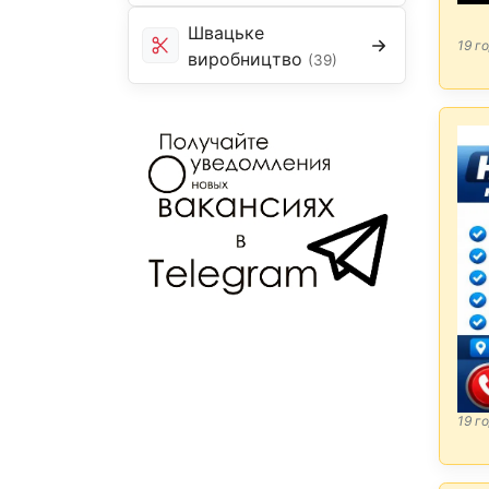
Швацьке
19 г
виробництво
(39)
19 г