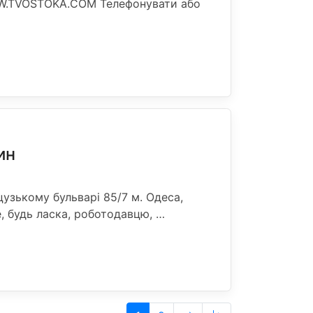
W.TVOSTOKA.COM Телефонувати або
ин
цузькому бульварі 85/7 м. Одеса,
е, будь ласка, роботодавцю, …