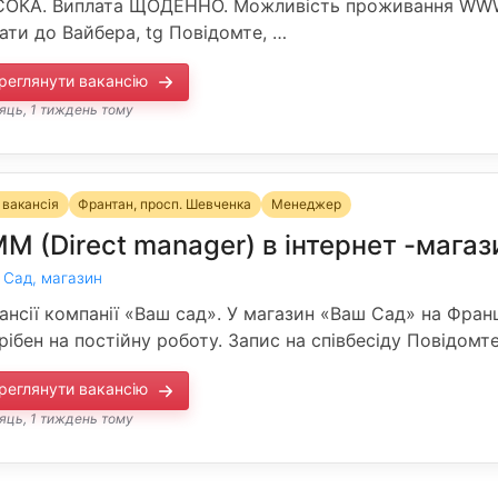
ОКА. Виплата ЩОДЕННО. Можливість проживання WW
ати до Вайбера, tg Повідомте, …
реглянути вакансію
сяць, 1 тиждень тому
 вакансія
Франтан, просп. Шевченка
Менеджер
M (Direct manager) в інтернет -магаз
 Сад, магазин
ансії компанії «Ваш сад». У магазин «Ваш Сад» на Фран
рібен на постійну роботу. Запис на співбесіду Повідомт
реглянути вакансію
сяць, 1 тиждень тому