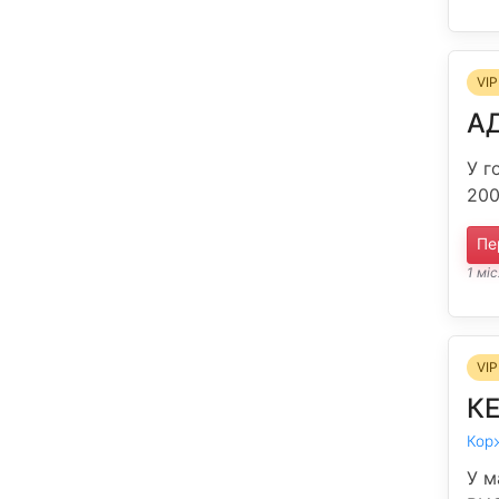
VIP
А
У г
200
Пе
1 мі
VIP
К
Кор
У м