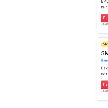
ВИС
пис
Пе
1 мі
VIP
SM
Ваш
Вак
пот
Пе
1 мі