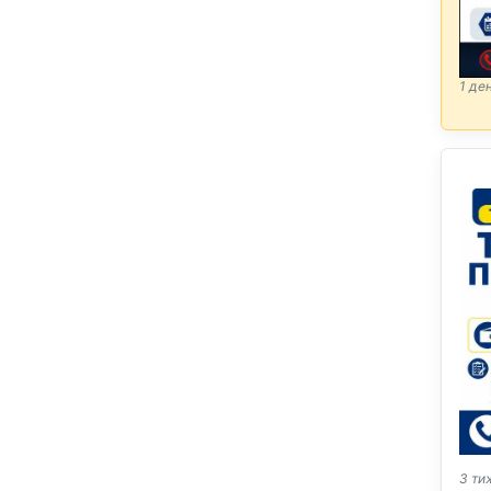
1 де
3 ти