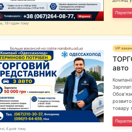
Перегля
нь, 19 годин тому
VIP вакан
ТОРГ
авто
Компані
Зарплат
Обов'яз
розвито
товару 
Перегля
жні, 6 днів тому