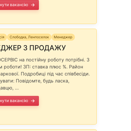
нути вакансію
сія
Слободка, Ленпоселок
Менеджер
ДЖЕР З ПРОДАЖУ
СЕРВІС на постійну роботу потрібні. З
м роботи! ЗП: ставка плюс %. Район
аркової. Подробиці під час співбесіди.
увати: Повідомте, будь ласка,
авцю, …
нути вакансію