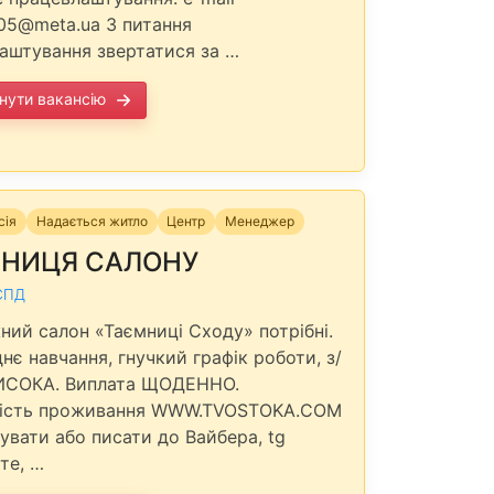
105@meta.ua З питання
аштування звертатися за …
нути вакансію
сія
Надається житло
Центр
Менеджер
ВНИЦЯ САЛОНУ
СПД
ний салон «Таємниці Сходу» потрібні.
нє навчання, гнучкий графік роботи, з/
ИСОКА. Виплата ЩОДЕННО.
ість проживання WWW.TVOSTOKA.COM
увати або писати до Вайбера, tg
те, …