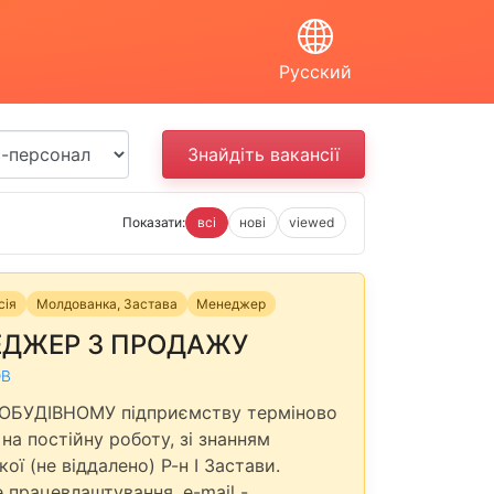
Русский
Показати:
всі
нові
viewed
сія
Молдованка, Застава
Менеджер
ДЖЕР З ПРОДАЖУ
ОВ
БУДІВНОМУ підприємству терміново
 на постійну роботу, зі знанням
кої (не віддалено) Р-н I Застави.
е працевлаштування. e-mail -