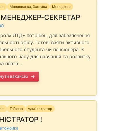
сія
Молдованка, Застава
Менеджер
 МЕНЕДЖЕР-СЕКРЕТАР
ОО
рол» ЛТД» потрібен, для забезпечення
льності офісу. Готові взяти активного,
абельного студента чи пенсіонера. Є
ільного часу для навчання та розвитку.
на плата …
нути вакансію
сія
Таїрово
Адміністратор
НІСТРАТОР !
Автомойка