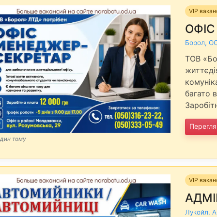
VIP вакан
ОФІС
Борол, О
ТОВ «Бо
життєдія
комунік
багато в
Заробіт
Перегля
один тому
VIP вакан
АДМІ
Лукойл, 