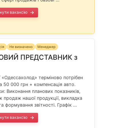
нути вакансію
сія
Не визначено
Менеджер
ОВИЙ ПРЕДСТАВНИК з
ї «Одессахолод» терміново потрібен
а 50 000 грн + компенсація авто.
ки: Виконання планових показників,
к продаж нашої продукції, викладка
та формування звітності. Графік …
нути вакансію