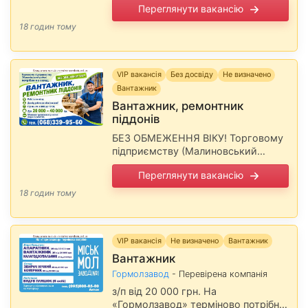
Переглянути вакансію
гуртожиток та безкоштовне
харчування. Запис на співбесіду …
18 годин тому
VIP вакансія
Без досвіду
Не визначено
Вантажник
Вантажник, ремонтник
піддонів
БЕЗ ОБМЕЖЕННЯ ВІКУ! Торговому
підприємству (Малиновський
район) потрібен на склад. Робота по
Переглянути вакансію
місту. Досвід роботи не
обов'язковий! Г/р пн.-пт. з 8:00 до
18 годин тому
17:00. З/п 20 …
VIP вакансія
Не визначено
Вантажник
Вантажник
Гормолзавод
- Перевірена компанія
з/п від 20 000 грн. На
«Гормолзавод» терміново потрібні