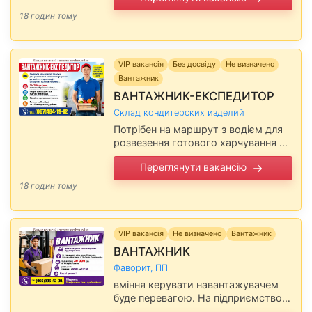
Повідомте, будь ласка,
18 годин тому
роботодавцю, що Ви прочитали
вакансію …
VIP вакансія
Без досвіду
Не визначено
Вантажник
ВАНТАЖНИК-ЕКСПЕДИТОР
Склад кондитерских изделий
Потрібен на маршрут з водієм для
розвезення готового харчування до
шкіл та медзакладів (лікарні та
Переглянути вакансію
пологові будинки). З/п 700 грн./
день, виплати 2 рази на місяць. …
18 годин тому
VIP вакансія
Не визначено
Вантажник
ВАНТАЖНИК
Фаворит, ПП
вміння керувати навантажувачем
буде перевагою. На підприємство,
район селища Котовського,