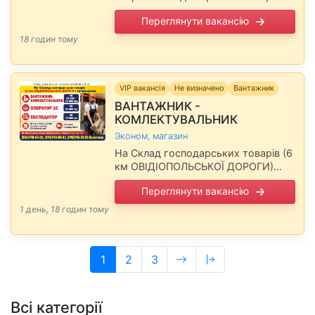
на виробництво. Зарплата
Переглянути вакансію
обговорюється телефоном.
Повідомте, будь ласка,
18 годин тому
роботодавцю, що Ви прочитали
вакансію на сайті narabotu.od.ua
VIP вакансія
Не визначено
Вантажник
ВАНТАЖНИК -
КОМЛЕКТУВАЛЬНИК
Эконом, магазин
На Склад господарських товарів (6
км ОВІДІОПОЛЬСЬКОЇ ДОРОГИ)
запрошуємо, ЗП 25 000 - 30 000
Переглянути вакансію
грн. * ГР 5/2 з 8.00 до 18.00 +2
суботи …
1 день, 18 годин тому
(current)
1
2
3
Всі категорії