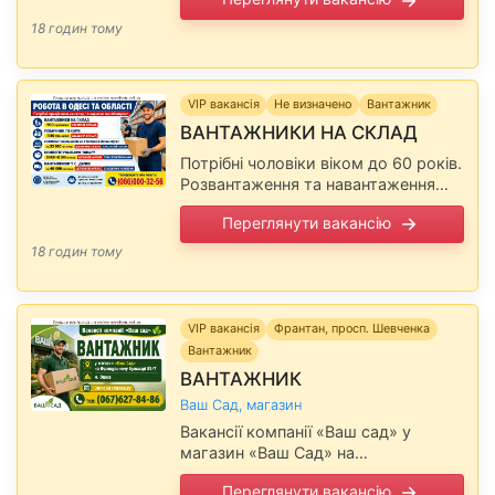
від 40 000 грн/місяць або 11 000
грн за тиждень. Виплати щотижня.
18 годин тому
Зміни денні, нічні …
VIP вакансія
Не визначено
Вантажник
ВАНТАЖНИКИ НА СКЛАД
Потрібні чоловіки віком до 60 років.
Розвантаження та навантаження
матеріалів вагою до 30 кг. Оплата
Переглянути вакансію
— 960 грн/зміна або 120 грн/
година. Щоденний розрахунок.
18 годин тому
Гнучкий графік. …
VIP вакансія
Франтан, просп. Шевченка
Вантажник
ВАНТАЖНИК
Ваш Сад, магазин
Вакансії компанії «Ваш сад» у
магазин «Ваш Сад» на
Французькому бульварі 85/7, м.
Переглянути вакансію
Одеса. Запис на співбесіду