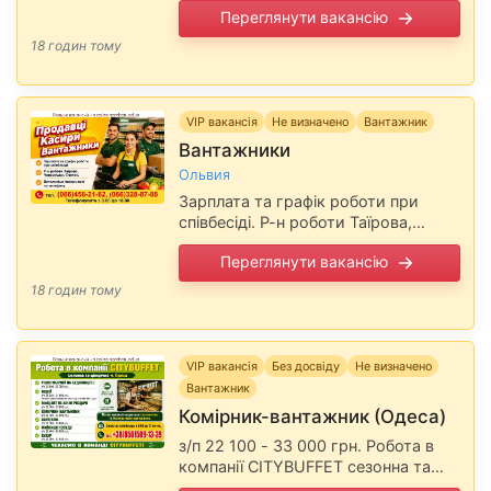
Переглянути вакансію
Холодокомбінат (поруч із ТЦ
«Таврія »Суворівський«). Зарплата
18 годин тому
від 30 000 грн. на місяць та більше.
…
VIP вакансія
Не визначено
Вантажник
Вантажники
Ольвия
Зарплата та графік роботи при
співбесіді. Р-н роботи Таїрова,
Черемушки, Фонтан. Докладніша
Переглянути вакансію
інформація по телефону. Повідомте,
будь ласка, роботодавцю, що Ви
18 годин тому
прочитали вакансію на сайті …
VIP вакансія
Без досвіду
Не визначено
Вантажник
Комірник-вантажник (Одеса)
з/п 22 100 - 33 000 грн. Робота в
компанії CITYBUFFET сезонна та
цілорічна На всі вакансії надається