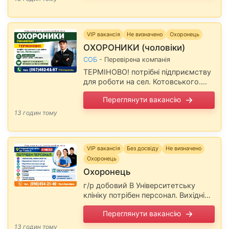
вакансію на сайті narabotu.od.ua
VIP вакансія
Не визначено
Охоронець
ОХОРОНИКИ (чоловіки)
СОБ
- Перевірена компанія
ТЕРМІНОВО! потрібні підприємству
для роботи на сел. Котовського.
Графік роботи: добові зміни – доба/
Переглянути вакансію
двоє. Зарплата та умови роботи
обговорюються під час співбесіди.
13 годин тому
Повідомте, будь ласка, …
VIP вакансія
Без досвіду
Не визначено
Охоронець
Охоронець
г/р добовий В Університетську
клініку потрібен персонал. Вихідні
дні при денному графіку - субота та
Переглянути вакансію
неділя. Повний соцпакет, усі
державні гарантії. тел. (098)454-21-
13 годин тому