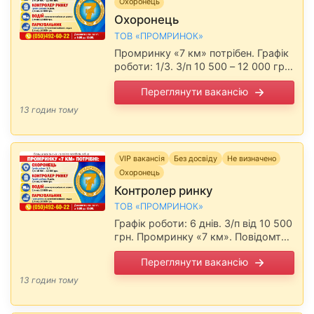
Охоронець
охоронці увійшли до топ-10 робітничих
Охоронець
спеціальностей за кількістю оголошень.
ТОВ «ПРОМРИНОК»
Враховуючи відновлення ринку праці
Промринку «7 км» потрібен. Графік
«блакитних комірців» на 113% до вересня 2023
роботи: 1/3. З/п 10 500 – 12 000 грн.
року, попит на охоронців залишається
Повідомте, будь ласка,
високим.
Переглянути вакансію
роботодавцю, що Ви прочитали
вакансію на сайті narabotu.od.ua
13 годин тому
VIP вакансія
Без досвіду
Не визначено
Охоронець
Контролер ринку
ТОВ «ПРОМРИНОК»
Графік роботи: 6 днів. З/п від 10 500
грн. Промринку «7 км». Повідомте,
будь ласка, роботодавцю, що Ви
Переглянути вакансію
прочитали вакансію на сайті
narabotu.od.ua
13 годин тому