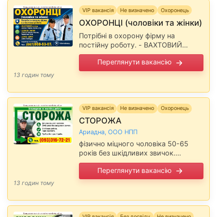
VIP вакансія
Не визначено
Охоронець
ОХОРОНЦІ (чоловіки та жінки)
Потрібні в охорону фірму на
постійну роботу. - ВАХТОВИЙ
метод - райони: Таїрове, Фонтан, 6
Переглянути вакансію
км - ДОБОВІ ЗМІНИ - райони:
Таїрове, Фонтан, Черемушки, 6 …
13 годин тому
VIP вакансія
Не визначено
Охоронець
СТОРОЖА
Ариадна, ООО НПП
фізично міцного чоловіка 50-65
років без шкідливих звичок.
Запрошуємо на постiйну роботу.
Переглянути вакансію
Стабільна робота. Гідна зарплата. Г/
р 2 доби через 4 доби. Повідомте,
13 годин тому
будь ласка, …
VIP вакансія
Без досвіду
Не визначено