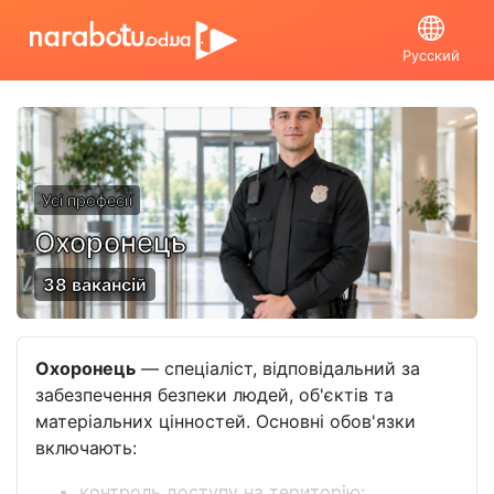
Русский
Усі професії
Охоронець
38 вакансій
Охоронець
— спеціаліст, відповідальний за
забезпечення безпеки людей, об'єктів та
матеріальних цінностей. Основні обов'язки
включають:
контроль доступу на територію;