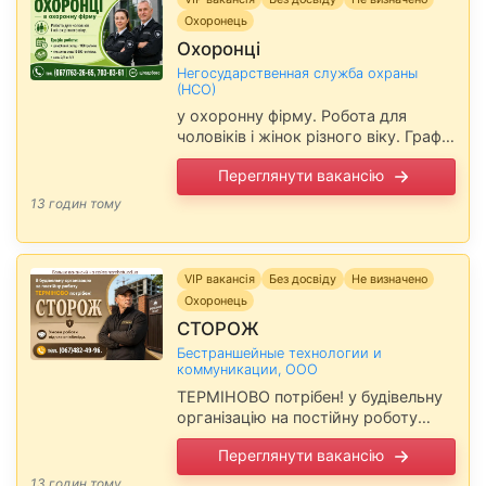
Охоронець
Охоронці
Негосударственная служба охраны
(НСО)
у охоронну фірму. Робота для
чоловіків і жінок різного віку. Графік
роботи: - цілодобовий, оклад - 1100
Переглянути вакансію
грн/зміна - нічна зміна, оклад 10
000 грн/місяць …
13 годин тому
VIP вакансія
Без досвіду
Не визначено
Охоронець
СТОРОЖ
Бестраншейные технологии и
коммуникации, ООО
ТЕРМІНОВО потрібен! у будівельну
організацію на постійну роботу
Умови роботи під час співбесіди.
Переглянути вакансію
Повідомте, будь ласка,
роботодавцю, що Ви прочитали
13 годин тому