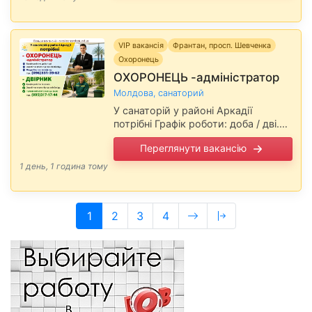
40 Леся Василівна. …
VIP вакансія
Франтан, просп. Шевченка
Охоронець
ОХОРОНЕЦЬ -адміністратор
Молдова, санаторий
У санаторій у районі Аркадії
потрібні Графік роботи: доба / дві.
Заробітна плата під час співбесіди.
Переглянути вакансію
Подробиці по телефону: тел.
(096)331-39-62 Повідомте, будь
1 день, 1 година тому
ласка, роботодавцю, …
(current)
1
2
3
4