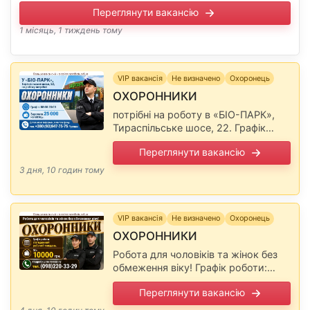
Подробиці під час співбесіди. Повідомте, будь ласка,
Переглянути вакансію
роботодавцю, що …
1 місяць, 1 тиждень тому
VIP вакансія
Не визначено
Охоронець
ОХОРОННИКИ
потрібні на роботу в «БІО-ПАРК»,
Тираспільське шосе, 22. Графік
08:00-20:00 Зарплата 25 000 на
Переглянути вакансію
місяць. Детальніша інформація по
телефону: Повідомте, будь ласка,
3 дня, 10 годин тому
роботодавцю, що Ви …
VIP вакансія
Не визначено
Охоронець
ОХОРОННИКИ
Робота для чоловіків та жінок без
обмеження віку! Графік роботи:
п'ятиденний робочий тиждень. З/п
Переглянути вакансію
10000 грн. Подробиці по телефону
Повідомте, будь ласка,