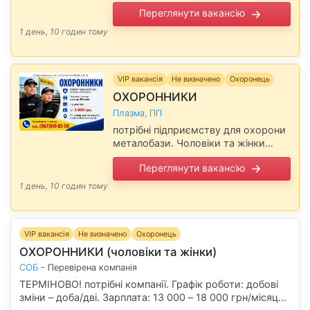
Можливе працевлаштування людей
Переглянути вакансію
пенсійного віку. Повідомте, будь
ласка, роботодавцю, що Ви
1 день, 10 годин тому
прочитали вакансію на сайті …
VIP вакансія
Не визначено
Охоронець
ОХОРОННИКИ
Плазма, ПП
потрібні підприємству для охорони
металобази. Чоловіки та жінки
віком до 60 років. Г/р доба/три. З/п
Переглянути вакансію
5 000 грн. Р-н роботи пров.
Чапаєва, 2-а (початок Київської …
1 день, 10 годин тому
VIP вакансія
Не визначено
Охоронець
ОХОРОННИКИ (чоловіки та жінки)
СОБ
- Перевірена компанія
ТЕРМІНОВО! потрібні компанії. Графік роботи: добові
зміни – доба/дві. Зарплата: 13 000 – 18 000 грн/місяць.