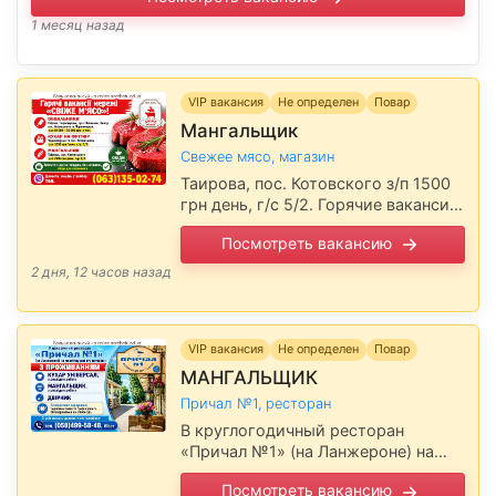
1 месяц назад
VIP вакансия
Не определен
Повар
Мангальщик
Свежее мясо, магазин
Таирова, пос. Котовского з/п 1500
грн день, г/с 5/2. Горячие вакансии
сети «Свежее мясо».Выплаты 1 раз
Посмотреть вакансию
в неделю без задержек, обеды для
персонала. Звоните, пишите …
2 дня, 12 часов назад
VIP вакансия
Не определен
Повар
МАНГАЛЬЩИК
Причал №1, ресторан
В круглогодичный ресторан
«Причал №1» (на Ланжероне) на
постоянную работу требуется. С
Посмотреть вакансию
опытом работы, С ПРОЖИВАНИЕМ.