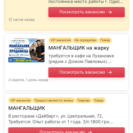
постоянное место работы г. Одесса
(опыт обязательно) ЗП: 1400 + %
Посмотреть вакансию
-хороший коллектив -комфортное
место работы -Бесплатное питание
12 часов назад
Подробности по телефону:
Сообщите, …
VIP вакансия
Не определен
Повар
МАНГАЛЬЩИК на жарку
требуется в кафе на Лузановке
(рядом с Домом Павловых).
Зарплата 800 - 1000 грн/день.
Посмотреть вакансию
Подробности по телефону.
Сообщите, пожалуйста,
2 недели, 1 день назад
работодателю, что Вы прочитали
вакансию на …
VIP вакансия
Предоставляется жилье
Таирово
Повар
МАНГАЛЬЩИК
В ресторане «Дайберг», ул. Центральная, 72,
Требуется: Опыт работы от 1 года. З/п 1800 грн.
ставка +% + премии. РАСЧЕТ КАЖДОГО ДНЯ! График
Посмотреть вакансию
работы 5/2, …