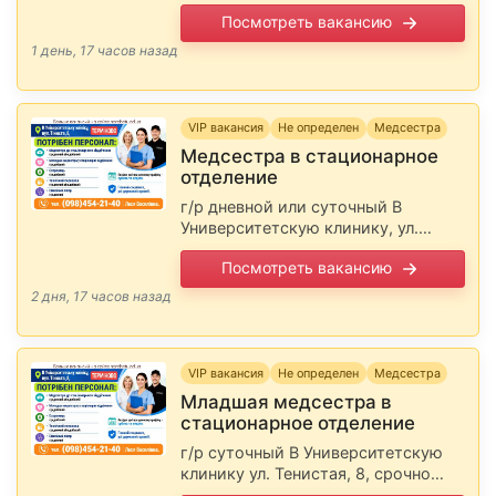
35 000 грн. в месяц. Работа
Посмотреть вакансию
вахтовым методом. Желательно
для иногородних. Предоставляем
1 день, 17 часов назад
ПРОЖИВАНИЕ и ПИТАНИЕ. …
VIP вакансия
Не определен
Медсестра
Медсестра в стационарное
отделение
г/р дневной или суточный В
Университетскую клинику, ул.
Тенистая, 8, срочно требуется
Посмотреть вакансию
персонал. Выходные дни при
дневном графике - суббота и
2 дня, 17 часов назад
воскресенье. Полный соцпакет, все
…
VIP вакансия
Не определен
Медсестра
Младшая медсестра в
стационарное отделение
г/р суточный В Университетскую
клинику ул. Тенистая, 8, срочно
требуется персонал. Выходные дни