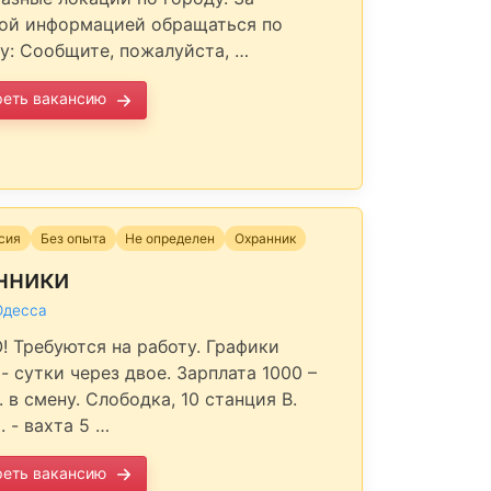
ой информацией обращаться по
у: Сообщите, пожалуйста, …
реть вакансию
нсия
Без опыта
Не определен
Охранник
нники
Одесса
 Требуются на работу. Графики
- сутки через двое. Зарплата 1000 –
. в смену. Слободка, 10 станция В.
 - вахта 5 …
реть вакансию