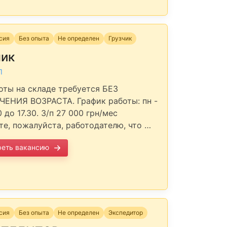
нсия
Без опыта
Не определен
Грузчик
чик
П
оты на складе требуется БЕЗ
ЕНИЯ ВОЗРАСТА. График работы: пн -
0 до 17.30. З/п 27 000 грн/мес
е, пожалуйста, работодателю, что …
реть вакансию
нсия
Без опыта
Не определен
Экспедитор