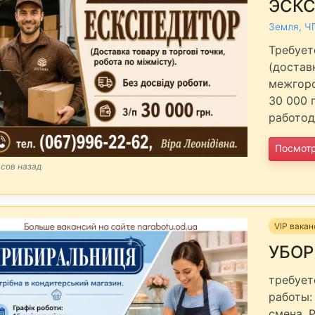
ЭСК
Земля, Ч
Требуе
(достав
межгоро
30 000 
работод
Посмот
асов назад
VIP вака
УБО
требует
работы: 
смена. 