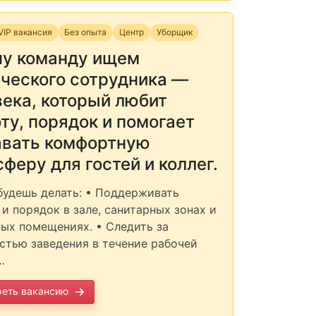
VIP вакансия
Без опыта
Центр
Уборщик
шу команду ищем
ического сотрудника —
ека, который любит
ту, порядок и помогает
авать комфортную
феру для гостей и коллег.
будешь делать: • Поддерживать
 и порядок в зале, санитарных зонах и
ых помещениях. • Следить за
стью заведения в течение рабочей
…
реть вакансию