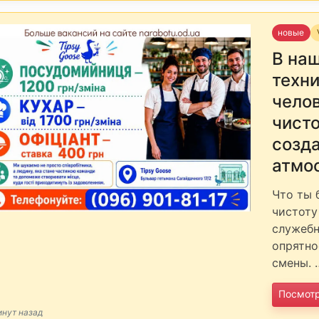
новые
В на
техн
челов
чисто
созд
атмос
Что ты 
чистоту
служебн
опрятно
смены. 
Посмот
инут назад