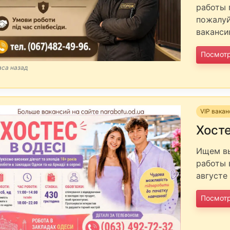
работы 
пожалуй
ваканси
Посмот
аса назад
VIP вака
Хост
Ищем вы
работы 
августе 
Посмот