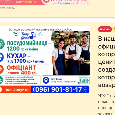
асов назад
новые
В на
офиц
кото
ценит
созда
кото
возв
Что ты 
помогат
посещен
заказы.