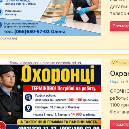
детальн
телефон
Посмот
асов назад
VIP вака
Охра
Охрана -
СРОЧНО!
работы: 
1100 грн
Фонтана.
Посмот