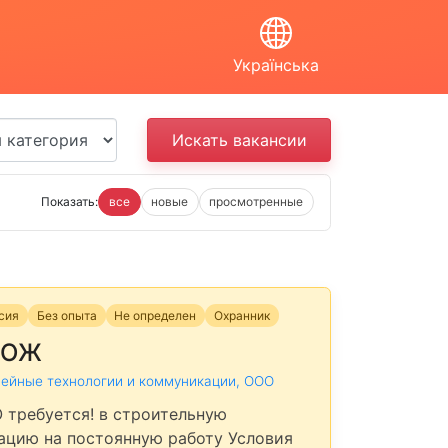
Українська
Показать:
все
новые
просмотренные
нсия
Без опыта
Не определен
Охранник
РОЖ
ейные технологии и коммуникации, ООО
требуется! в строительную
ацию на постоянную работу Условия