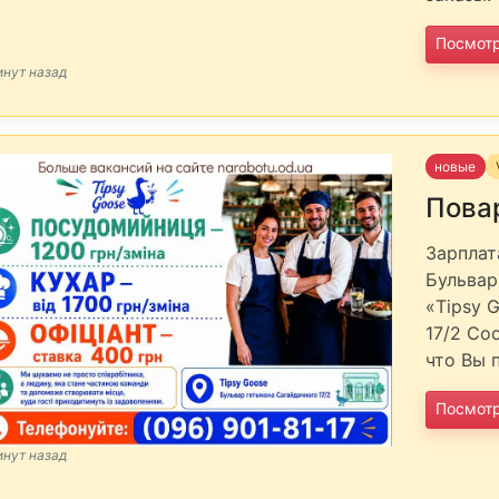
Посмот
инут назад
новые
Пова
Зарплат
Бульвар
«Tipsy 
17/2 Со
что Вы 
Посмот
инут назад