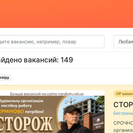
йдено вакансий: 149
свіду
VIP вака
СТО
Бестранш
СРОЧНО 
организ