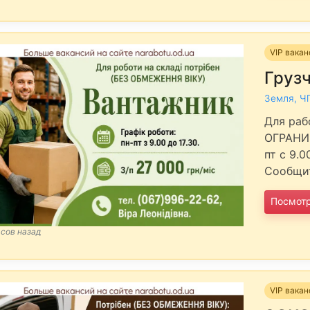
VIP вака
Груз
Земля, Ч
Для раб
ОГРАНИЧ
пт с 9.0
Сообщит
Посмот
асов назад
VIP вака