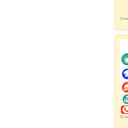
15 м
15 м