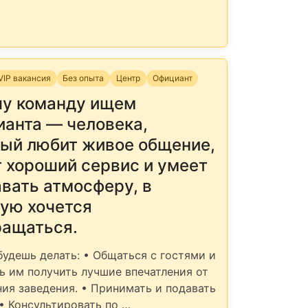
VIP вакансия
Без опыта
Центр
Официант
шу команду ищем
ианта — человека,
рый любит живое общение,
 хороший сервис и умеет
вать атмосферу, в
рую хочется
ращаться.
будешь делать: • Общаться с гостями и
ь им получить лучшие впечатления от
ия заведения. • Принимать и подавать
 • Консультировать по …