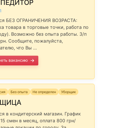
СПЕДИТОР
П
тся БЕЗ ОГРАНИЧЕНИЯ ВОЗРАСТА:
ка товара в торговые точки, работа по
ду). Возможно без опыта работы. З/п
грн. Сообщите, пожалуйста,
ателю, что Вы …
реть вакансию
нсия
Без опыта
Не определен
Уборщик
РЩИЦА
ся в кондитерский магазин. График
15 смен в месяц, оплата 800 грн/
Разные локации по городу. За