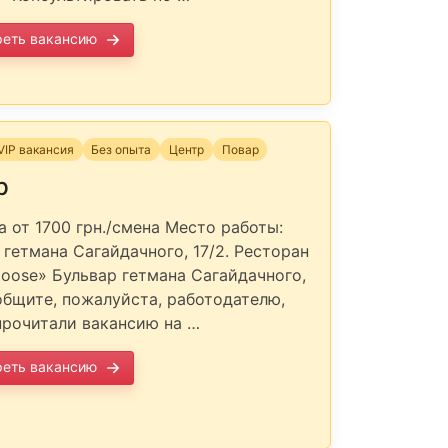
реть вакансию
VIP вакансия
Без опыта
Центр
Повар
р
а от 1700 грн./смена Место работы:
 гетмана Сагайдачного, 17/2. Ресторан
Goose» Бульвар гетмана Сагайдачного,
общите, пожалуйста, работодателю,
прочитали вакансию на …
реть вакансию