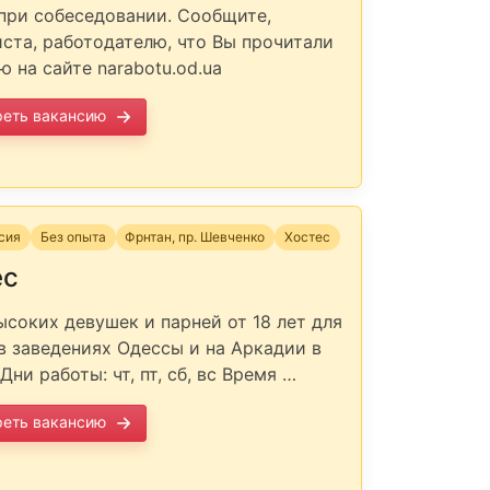
при собеседовании. Сообщите,
ста, работодателю, что Вы прочитали
ю на сайте narabotu.od.ua
реть вакансию
нсия
Без опыта
Фрнтан, пр. Шевченко
Хостес
ес
соких девушек и парней от 18 лет для
в заведениях Одессы и на Аркадии в
Дни работы: чт, пт, сб, вс Время …
реть вакансию