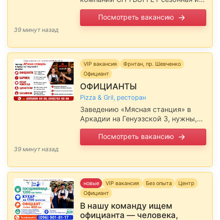
круглогодичная На все вакансии
Посмотреть вакансию
предоставляется общежитие и
бесплатное питание. Запись на
39 минут назад
собеседование …
VIP вакансия
Фрнтан, пр. Шевченко
Официант
ОФИЦИАНТЫ
Pizza & Gril, ресторан
Заведению «Мясная станция» в
Аркадии на Генуэзской 3, нужны,
ЗП: 4% от личной кассы + чаевые.
Посмотреть вакансию
ГР: с 10.00 до 23.00. Двухразовое
питание за счет …
39 минут назад
новые
VIP вакансия
Без опыта
Центр
Официант
В нашу команду ищем
официанта — человека,