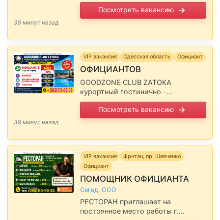
Фонтанка, ул. Гоголя 23а/2,
Посмотреть вакансию
требуются, ЗП: 800 грн смена +3%
от кассы + 5% из банкета + чаевые.
39 минут назад
-Рассматриваем …
VIP вакансия
Одесская область
Официант
ОФИЦИАНТОВ
GOODZONE CLUB ZATOKA
курортный гостинично -
ресторанный комплекс (р-н: с.
Посмотреть вакансию
Каролино- Бугаз, Одесская обл.)
ПРИГЛАШАЕТ: с о/р от полугода 3/
39 минут назад
п: 1200 грн/смена + 10% Возможны
…
VIP вакансия
Фрнтан, пр. Шевченко
Официант
ПОМОЩНИК ОФИЦИАНТА
Сегед, ООО
РЕСТОРАН приглашает на
постоянное место работы г.