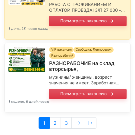
РАБОТА С ПРОЖИВАНИЕМ И
ОПЛАТОЙ ПРОЕЗДА! З/П 27 000 -
29 000 грн. Подробности по
Посмотреть вакансию
телефону: Сообщите, пожалуйста,
работодателю, что Вы прочитали
1 день, 18 часов назад
вакансию на сайте …
VIP вакансия
Слободка, Ленпоселок
Разнорабочий
РАЗНОРАБОЧИЕ на склад
вторсырья,
мужчины/ женщины, возраст
значения не имеет. Заработная
плата: от 17 000 грн График работы:
Посмотреть вакансию
сменный или постоянный (по
договорённости) Район: ул
1 неделя, 6 дней назад
Химическая ( остановка
Суперфосфатный …
(current)
1
2
3