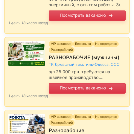
энергичный, с опытом работы. З/п
30 000 - 32 000 грн. в месяц.
Посмотреть вакансию
Ключевые требования: -
пунктуальность, внимательность,
1 день, 18 часов назад
оперативность - физическая
выносливость …
VIP вакансия
Без опыта
Не определен
Разнорабочий
РАЗНОРАБОЧИЕ (мужчины)
ТК Домашний текстиль-Одесса, ООО
з/п 25 000 грн. требуются на
швейное производство.
Официальное трудоустройство.
Посмотреть вакансию
Суворовский р-н, Балтская дорога,
5/1 Сообщите, пожалуйста,
1 день, 18 часов назад
работодателю, что Вы прочитали
вакансию на сайте narabotu.od.ua
VIP вакансия
Без опыта
Не определен
Разнорабочий
Разнорабочие