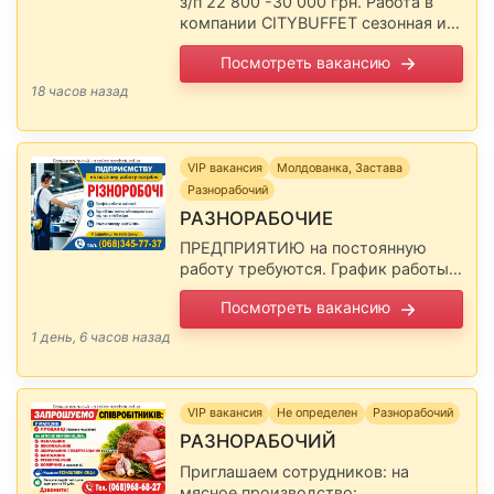
з/п 22 800 -30 000 грн. Работа в
компании CITYBUFFET сезонная и
круглогодичная На все вакансии
Посмотреть вакансию
предоставляется общежитие и
бесплатное питание. Запись на
18 часов назад
собеседование с …
VIP вакансия
Молдованка, Застава
Разнорабочий
РАЗНОРАБОЧИЕ
ПРЕДПРИЯТИЮ на постоянную
работу требуются. График работы
сменный. Заработная плата
Посмотреть вакансию
обсуждается при собеседовании.
Район завода « ШУСТОВ»
1 день, 6 часов назад
Подробности по телефону: тел.
(068)345-77-37 Сообщите,
пожалуйста, работодателю, …
VIP вакансия
Не определен
Разнорабочий
РАЗНОРАБОЧИЙ
Приглашаем сотрудников: на
мясное производство: