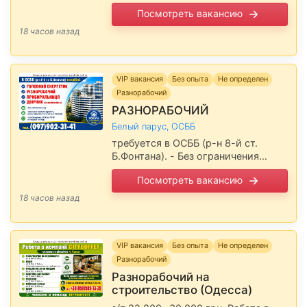
НЕОБХОДИМОСТИ ОФОРМЛЯЕМ
Посмотреть вакансию
БРОНЬ Приглашаем на работу
мужчин и женщин. Условия: •
18 часов назад
Зарплата - при собеседовании •
Возможны авансы •
Своевременная …
VIP вакансия
Без опыта
Не определен
Разнорабочий
РАЗНОРАБОЧИЙ
Белый парус, ОСББ
требуется в ОСББ (р-н 8-й ст.
Б.Фонтана). - Без ограничения
возраста - Своевременная выплата
Посмотреть вакансию
зарплаты, условия оговариваются
при собеседовании. - Г/р
18 часов назад
пятидневка с 9:00 до …
VIP вакансия
Без опыта
Не определен
Разнорабочий
Разнорабочий на
строительство (Одесса)