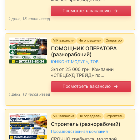
Предоставляем БЕСПЛАТНЫЕ
Посмотреть вакансию
ОБЕДЫ, Выплаты заработной платы
один раз в 10 дней. Звонить:
1 день, 18 часов назад
Сообщите, пожалуйста,
работодателю, что Вы прочитали
вакансию на …
VIP вакансия
Не определен
Оператор
ПОМОЩНИК ОПЕРАТОРА
(разнорабочий)
ЮНІКОНТ МОДУЛЬ, ТОВ
З/п от 25 000 грн. Компании
«СПЕЦБУД ТРЕЙД» по
производству модульных строений
Посмотреть вакансию
СРОЧНО требуется. Г/р пятидневка
пн - пт, 08:00 - 19:00. Выплата з/п
1 день, 18 часов назад
регулярно, …
VIP вакансия
Не определен
Строитель
Строитель (разнорабочий)
Производственная компания
СРОЧНО требуется: молодой,